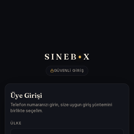
•
SineBOX
SINEB
X
GÜVENLI GIRIŞ
Üye Girişi
Telefon numaranızı girin, size uygun giriş yöntemini
birlikte seçelim.
ÜLKE